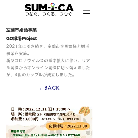
つなぐ、つくる、つむぐ
室蘭市婚活事業
GO縁場Project
2021年に引き続き、室蘭市企画課様と婚活
事業を実施。
新型コロナウイルスの感染拡大に伴い、リア
ル開催からオンライン開催に切り替えました
が、3組のカップルが成立しました。
←BACK