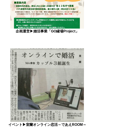
企画運営▶婚活事業「GO縁場Project」
イベント▶室蘭オンライン恋活～であえROOM～