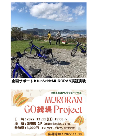
企画サポート▶fun&rideMURORAN実証実験